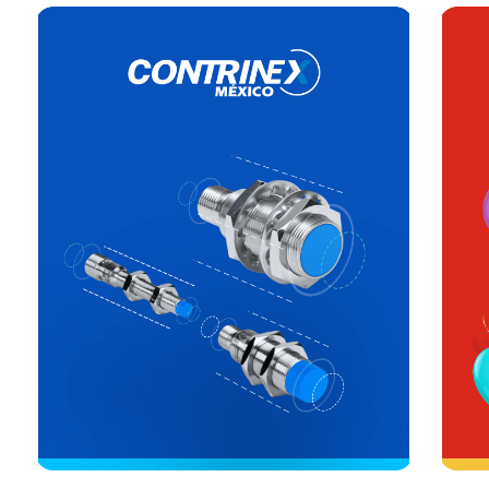
Daily
anti-
aging
cream