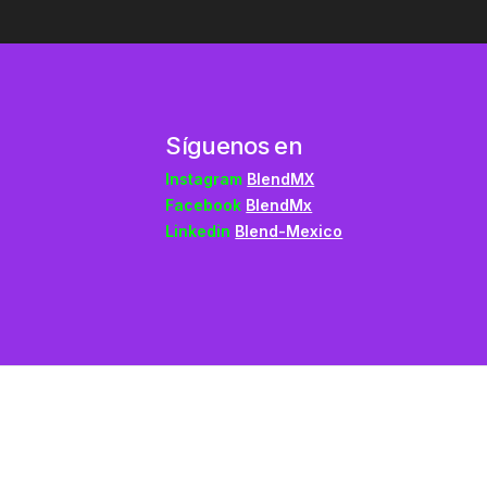
Síguenos en
Instagram
BlendMX
Facebook
BlendMx
Linkedin
Blend-Mexico