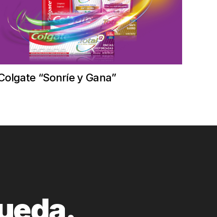
Colgate “Sonríe y Gana”
queda.