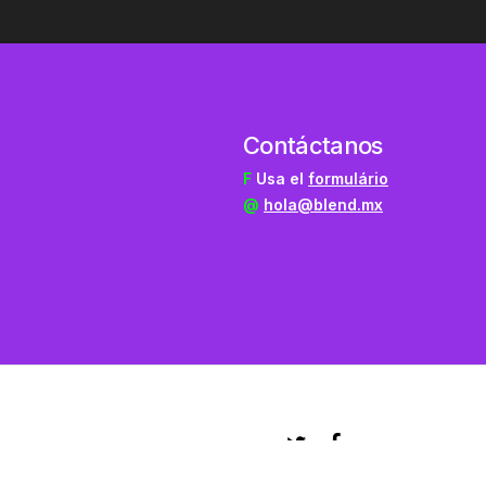
Contáctanos
F
Usa el
formulário
@
hola@blend.mx
twitter
facebook