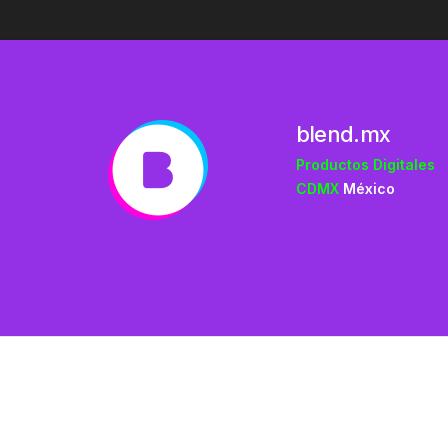
blend.mx
Productos Digitales
CDMX
México