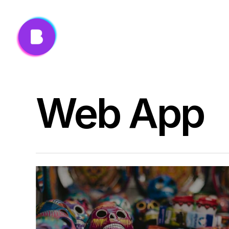
Skip
to
main
content
Web App