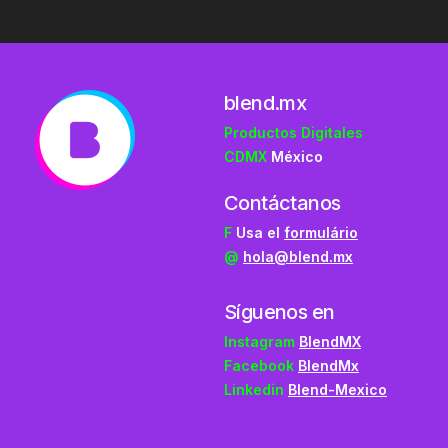
blend.mx
Productos Digitales
CDMX
México
Contáctanos
F
Usa el
formulário
@
hola@blend.mx
Síguenos en
Instagram
BlendMX
Facebook
BlendMx
Linkedin
Blend-Mexico